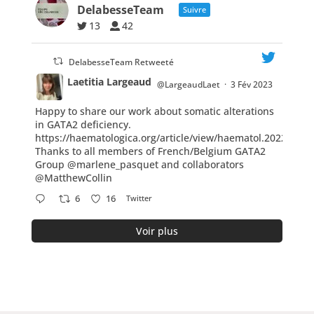
DelabesseTeam
Suivre
13
42
DelabesseTeam Retweeté
Laetitia Largeaud
@LargeaudLaet
·
3 Fév 2023
Happy to share our work about somatic alterations
;
in GATA2 deficiency.
https://haematologica.org/article/view/haematol.2022.2822
Thanks to all members of French/Belgium GATA2
Group
@marlene_pasquet
and collaborators
@MatthewCollin
6
16
Twitter
Voir plus