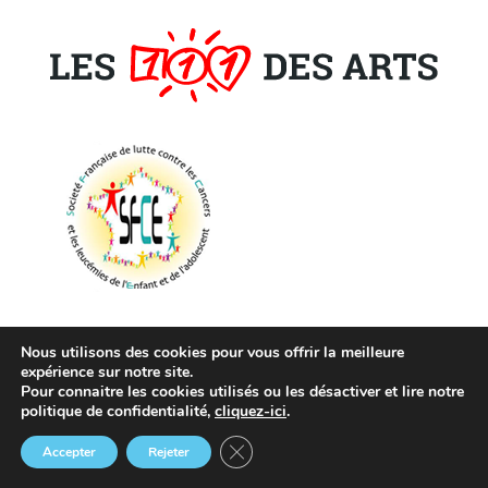
Nous utilisons des cookies pour vous offrir la meilleure
expérience sur notre site.
Pour connaitre les cookies utilisés ou les désactiver et lire notre
politique de confidentialité,
cliquez-ici
.
Fermer la bannière des cookies GDP
Accepter
Rejeter
Le CRCT
TUTELLES &
RECRUTEMENT
Annuaire
Agenda
Actus
Extranet
PARTENAIRES