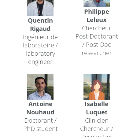
Philippe
Leleux
Quentin
Chercheur
Rigaud
Post-Doctorant
Ingénieur de
/ Post-Doc
laboratoire /
researcher
laboratory
engineer
Antoine
Isabelle
Nouhaud
Luquet
Doctorant /
Clinicien
PhD student
Chercheur /
Researcher