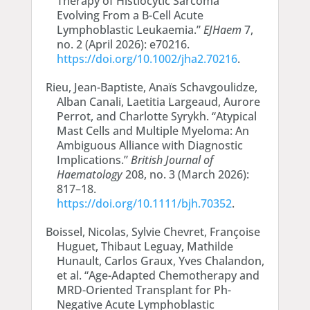
Therapy of Histiocytic Sarcoma
Evolving From a B-Cell Acute
Lymphoblastic Leukaemia.”
EJHaem
7,
no. 2 (April 2026): e70216.
https://doi.org/10.1002/jha2.70216
.
Rieu, Jean-Baptiste, Anaïs Schavgoulidze,
Alban Canali, Laetitia Largeaud, Aurore
Perrot, and Charlotte Syrykh. “Atypical
Mast Cells and Multiple Myeloma: An
Ambiguous Alliance with Diagnostic
Implications.”
British Journal of
Haematology
208, no. 3 (March 2026):
817–18.
https://doi.org/10.1111/bjh.70352
.
Boissel, Nicolas, Sylvie Chevret, Françoise
Huguet, Thibaut Leguay, Mathilde
Hunault, Carlos Graux, Yves Chalandon,
et al. “Age-Adapted Chemotherapy and
MRD-Oriented Transplant for Ph-
Negative Acute Lymphoblastic