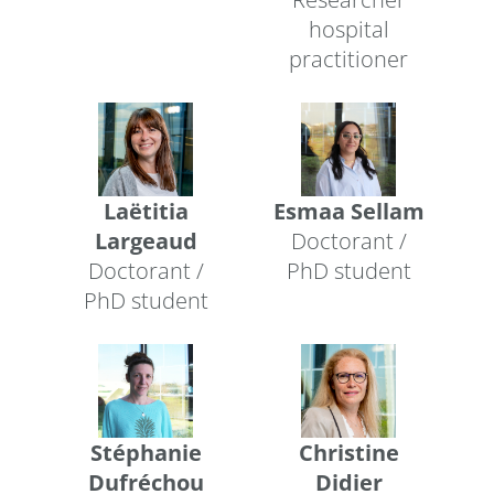
hospital
practitioner
Laëtitia
Esmaa Sellam
Largeaud
Doctorant /
Doctorant /
PhD student
PhD student
Stéphanie
Christine
Dufréchou
Didier