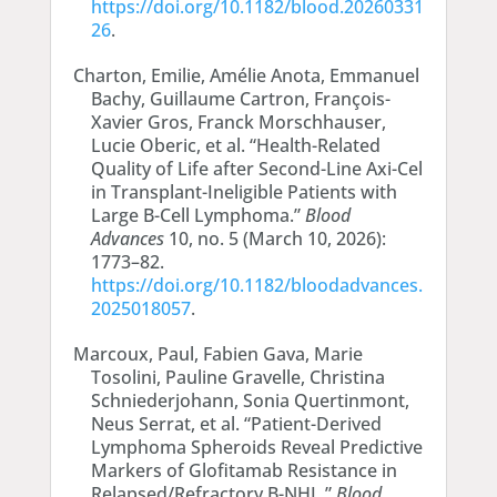
https://doi.org/10.1182/blood.20260331
26
.
Charton, Emilie, Amélie Anota, Emmanuel
Bachy, Guillaume Cartron, François-
Xavier Gros, Franck Morschhauser,
Lucie Oberic, et al. “Health-Related
Quality of Life after Second-Line Axi-Cel
in Transplant-Ineligible Patients with
Large B-Cell Lymphoma.”
Blood
Advances
10, no. 5 (March 10, 2026):
1773–82.
https://doi.org/10.1182/bloodadvances.
2025018057
.
Marcoux, Paul, Fabien Gava, Marie
Tosolini, Pauline Gravelle, Christina
Schniederjohann, Sonia Quertinmont,
Neus Serrat, et al. “Patient-Derived
Lymphoma Spheroids Reveal Predictive
Markers of Glofitamab Resistance in
Relapsed/Refractory B-NHL.”
Blood
,