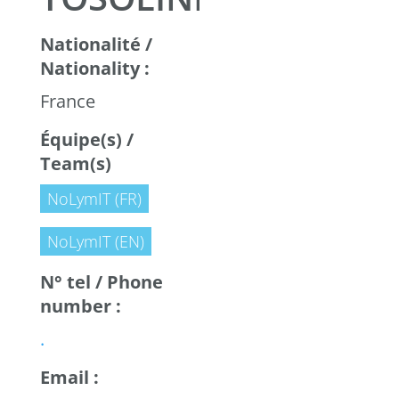
Nationalité /
Nationality :
France
Équipe(s) /
Team(s)
NoLymIT (FR)
NoLymIT (EN)
N° tel / Phone
number :
.
Email :