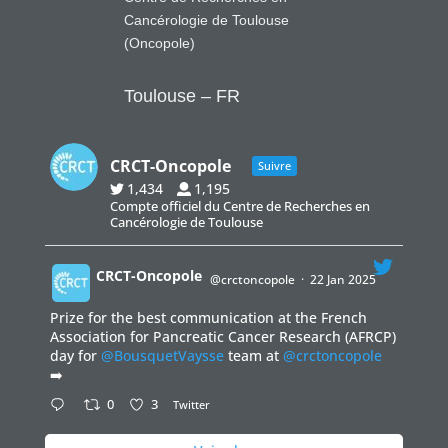
Cancérologie de Toulouse
(Oncopole)
Toulouse – FR
CRCT-Oncopole
Suivre
1,434
1,195
Compte officiel du Centre de Recherches en
Cancérologie de Toulouse
CRCT-Oncopole
@crctoncopole
·
22 Jan 2025
Prize for the best communication at the French
;
Association for Pancreatic Cancer Research (AFRCP)
day for
@BousquetVaysse
team at
@crctoncopole
➡️
0
3
Twitter