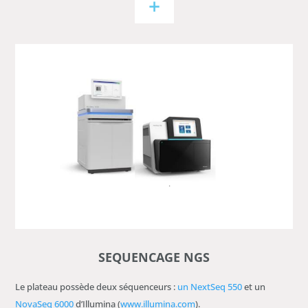
+
SEQUENCAGE NGS
Le plateau possède deux séquenceurs :
un NextSeq 550
et un
NovaSeq 6000
d’Illumina (
www.illumina.com
).