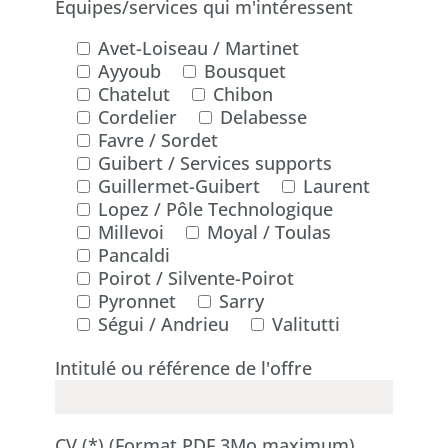
Équipes/services qui m'intéressent
Avet-Loiseau / Martinet
Ayyoub
Bousquet
Chatelut
Chibon
Cordelier
Delabesse
Favre / Sordet
Guibert / Services supports
Guillermet-Guibert
Laurent
Lopez / Pôle Technologique
Millevoi
Moyal / Toulas
Pancaldi
Poirot / Silvente-Poirot
Pyronnet
Sarry
Ségui / Andrieu
Valitutti
Intitulé ou référence de l'offre
CV (*) (Format PDF 3Mo maximum)