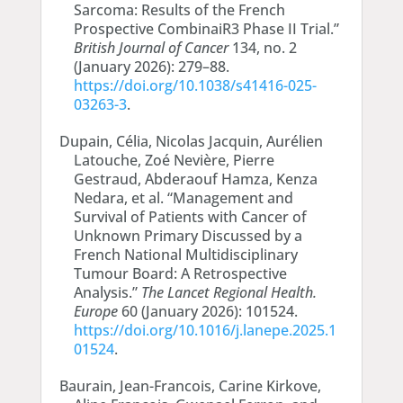
Sarcoma: Results of the French
Prospective CombinaiR3 Phase II Trial.”
British Journal of Cancer
134, no. 2
(January 2026): 279–88.
https://doi.org/10.1038/s41416-025-
03263-3
.
Dupain, Célia, Nicolas Jacquin, Aurélien
Latouche, Zoé Nevière, Pierre
Gestraud, Abderaouf Hamza, Kenza
Nedara, et al. “Management and
Survival of Patients with Cancer of
Unknown Primary Discussed by a
French National Multidisciplinary
Tumour Board: A Retrospective
Analysis.”
The Lancet Regional Health.
Europe
60 (January 2026): 101524.
https://doi.org/10.1016/j.lanepe.2025.1
01524
.
Baurain, Jean-Francois, Carine Kirkove,