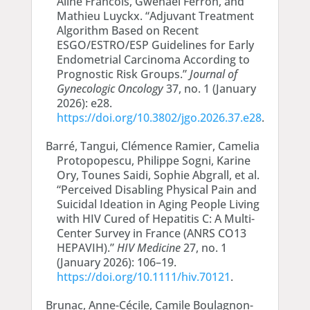
Aline Francois, Gwenael Ferron, and
Mathieu Luyckx. “Adjuvant Treatment
Algorithm Based on Recent
ESGO/ESTRO/ESP Guidelines for Early
Endometrial Carcinoma According to
Prognostic Risk Groups.”
Journal of
Gynecologic Oncology
37, no. 1 (January
2026): e28.
https://doi.org/10.3802/jgo.2026.37.e28
.
Barré, Tangui, Clémence Ramier, Camelia
Protopopescu, Philippe Sogni, Karine
Ory, Tounes Saidi, Sophie Abgrall, et al.
“Perceived Disabling Physical Pain and
Suicidal Ideation in Aging People Living
with HIV Cured of Hepatitis C: A Multi-
Center Survey in France (ANRS CO13
HEPAVIH).”
HIV Medicine
27, no. 1
(January 2026): 106–19.
https://doi.org/10.1111/hiv.70121
.
Brunac, Anne-Cécile, Camile Boulagnon-