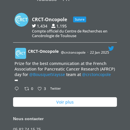
CRCT-Oncopole
Suivre
1,434
1,195
Compte officiel du Centre de Recherches en
Cancérologie de Toulouse
CRCT-Oncopole
@crctoncopole
·
22 Jan 2025
Prize for the best communication at the French
;
Association for Pancreatic Cancer Research (AFRCP)
day for
@BousquetVaysse
team at
@crctoncopole
➡️
0
3
Twitter
Voir plus
Nous contacter
05 82 74 15 75