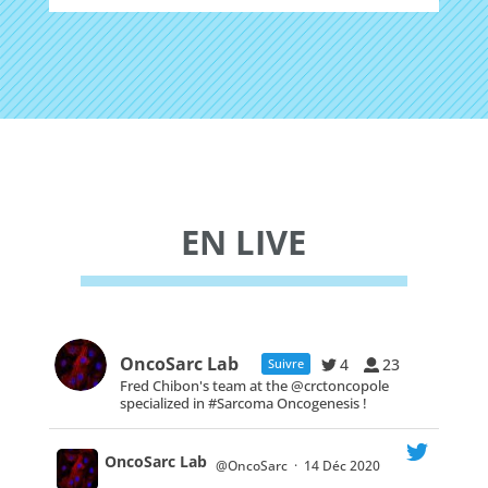
EN LIVE
OncoSarc Lab
4
23
Suivre
Fred Chibon's team at the @crctoncopole
specialized in #Sarcoma Oncogenesis !
OncoSarc Lab
@OncoSarc
·
14 Déc 2020