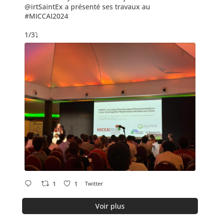
@irtSaintEx
a présenté ses travaux au
#MICCAI2024
1/3⤵️
1
1
Twitter
Voir plus