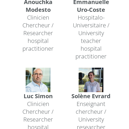
Anouchka
Emmanuelle
Modesto
Uro-Coste
Clinicien
Hospitalo-
Chercheur /
Universitaire /
Researcher
University
hospital
teacher
practitioner
hospital
practitioner
Luc Simon
Solène Evrard
Clinicien
Enseignant
Chercheur /
chercheur /
Researcher
University
hospital
researcher