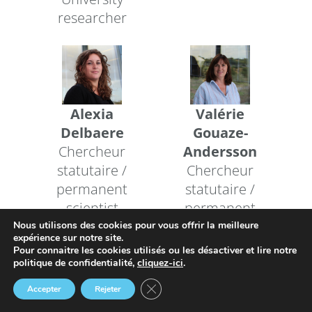
researcher
Alexia
Valérie
Delbaere
Gouaze-
Chercheur
Andersson
statutaire /
Chercheur
permanent
statutaire /
scientist
permanent
scientist
Nous utilisons des cookies pour vous offrir la meilleure
expérience sur notre site.
Pour connaitre les cookies utilisés ou les désactiver et lire notre
politique de confidentialité,
cliquez-ici
.
Afficher: 20
Fermer la bannière des cookies GDP
Accepter
Rejeter
Le CRCT
TUTELLES &
RECRUTEMENT
Annuaire
Agenda
Actus
Extranet
PARTENAIRES
1
2