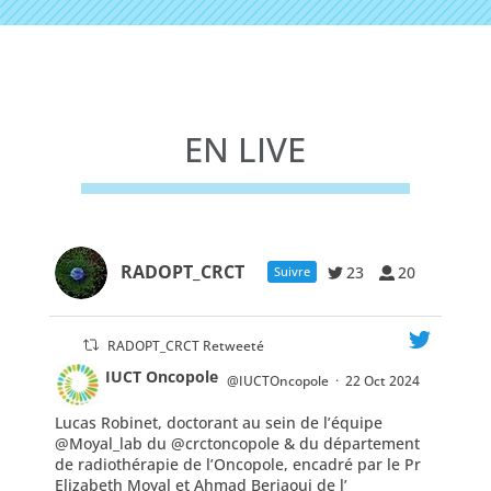
EN LIVE
RADOPT_CRCT
23
20
Suivre
RADOPT_CRCT Retweeté
IUCT Oncopole
@IUCTOncopole
·
22 Oct 2024
Lucas Robinet, doctorant au sein de l’équipe
;
@Moyal_lab
du
@crctoncopole
& du département
de radiothérapie de l’Oncopole, encadré par le Pr
Elizabeth Moyal et Ahmad Berjaoui de l’