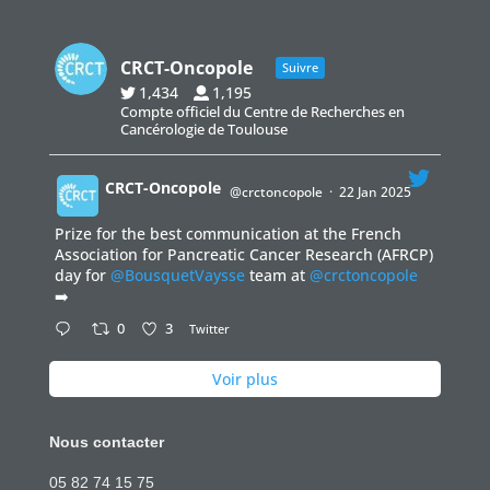
CRCT-Oncopole
Suivre
1,434
1,195
Compte officiel du Centre de Recherches en
Cancérologie de Toulouse
CRCT-Oncopole
@crctoncopole
·
22 Jan 2025
Prize for the best communication at the French
;
Association for Pancreatic Cancer Research (AFRCP)
day for
@BousquetVaysse
team at
@crctoncopole
➡️
0
3
Twitter
Voir plus
Nous contacter
05 82 74 15 75