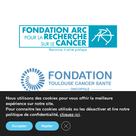
Nous utilisons des cookies pour vous offrir la meilleure
expérience sur notre site.
Pour connaitre les cookies utilisés ou les désactiver et lire notre
politique de confidentialité,
cliquez-ici
.
Fermer la bannière des cookies GDP
Accepter
Rejeter
Le CRCT
TUTELLES &
RECRUTEMENT
Annuaire
Agenda
Actus
Extranet
PARTENAIRES