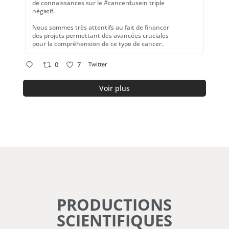
de connaissances sur le #cancerdusein triple
négatif.
Nous sommes très attentifs au fait de financer
des projets permettant des avancées cruciales
pour la compréhension de ce type de cancer.
0
7
Twitter
Voir plus
PRODUCTIONS
SCIENTIFIQUES