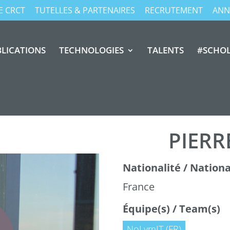
E CRCT
TUTELLES & PARTENAIRES
RECRUTEMENT
ANN
LICATIONS
TECHNOLOGIES
TALENTS
#SCHO
PIERR
Nationalité / National
France
Équipe(s) / Team(s)
NoLymIT (FR)