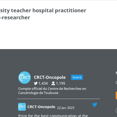
sity teacher hospital practitioner
r-researcher
CRCT-Oncopole
Suivre
1,434
1,195
Compte officiel du Centre de Recherches en
Cancérologie de Toulouse
CRCT-Oncopole
22 Jan 2025
;
Prize for the best communication at the