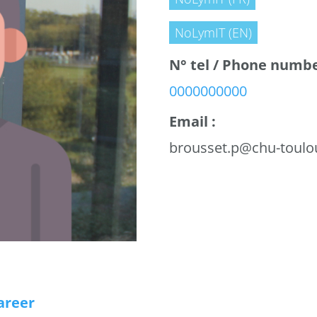
NoLymIT (EN)
N° tel / Phone numbe
0000000000
Email :
brousset.p@chu-toulou
Career