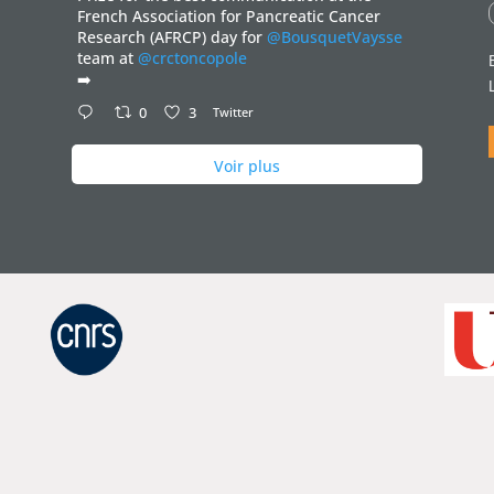
French Association for Pancreatic Cancer
Research (AFRCP) day for
@BousquetVaysse
team at
@crctoncopole
➡️
0
3
Twitter
Voir plus