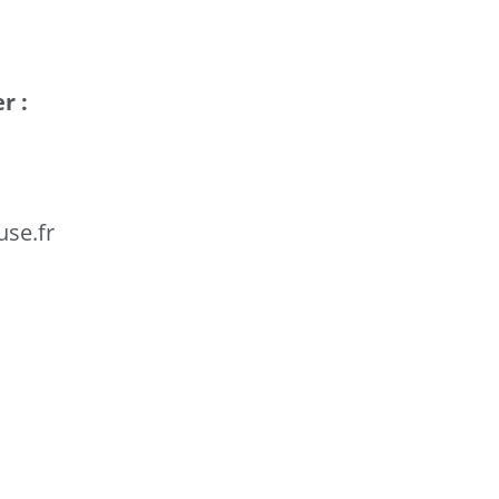
r :
se.fr