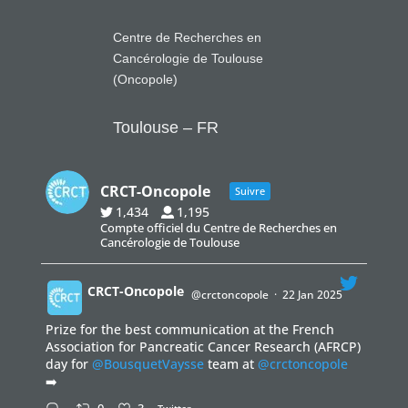
Centre de Recherches en
Cancérologie de Toulouse
(Oncopole)
Toulouse – FR
CRCT-Oncopole
Suivre
1,434
1,195
Compte officiel du Centre de Recherches en
Cancérologie de Toulouse
CRCT-Oncopole
@crctoncopole
·
22 Jan 2025
Prize for the best communication at the French
;
Association for Pancreatic Cancer Research (AFRCP)
day for
@BousquetVaysse
team at
@crctoncopole
➡️