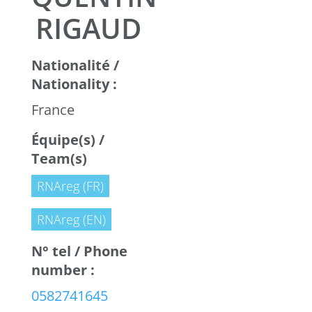
RIGAUD
Nationalité /
Nationality :
France
Équipe(s) /
Team(s)
RNAreg (FR)
RNAreg (EN)
N° tel / Phone
number :
0582741645