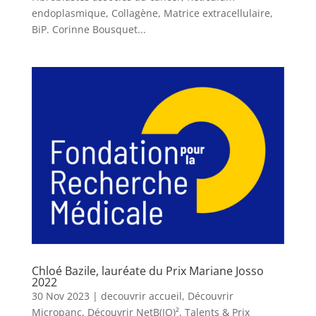
endoplasmique, Collagène, Matrice extracellulaire,
BiP. Corinne Bousquet...
Chloé Bazile, lauréate du Prix Mariane Josso
2022
30 Nov 2023
|
decouvrir accueil
,
Découvrir
Micropanc
,
Découvrir NetB(IO)²
,
Talents & Prix