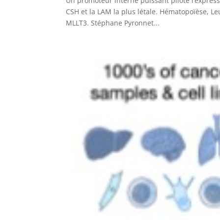
Un promoteur interne puissant pilote l’expre
CSH et la LAM la plus létale. Hématopoïèse, Le
MLLT3. Stéphane Pyronnet...