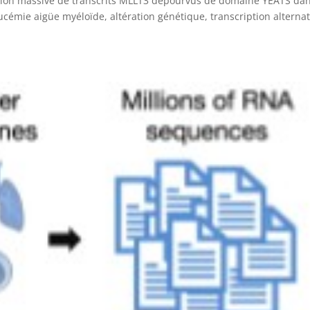
ssion massive de transcrits MLLT3 dépourvus de domaine YEATS dan
ucémie aigüe myéloïde, altération génétique, transcription alternat