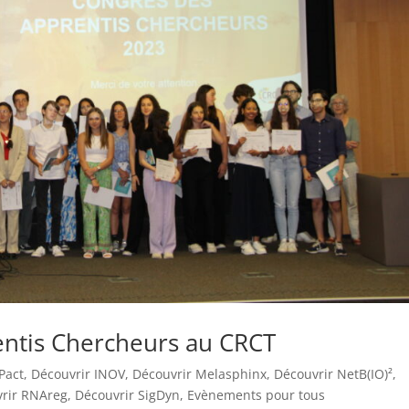
entis Chercheurs au CRCT
Pact
,
Découvrir INOV
,
Découvrir Melasphinx
,
Découvrir NetB(IO)²
,
rir RNAreg
,
Découvrir SigDyn
,
Evènements pour tous