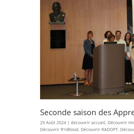
Seconde saison des Appr
29 Août 2024
|
decouvrir accueil
,
Découvrir Im
Découvrir R'nBlood
,
Découvrir RADOPT
,
Découv