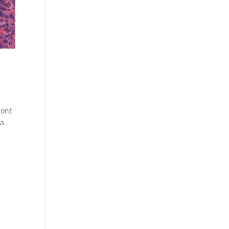
 ont
la