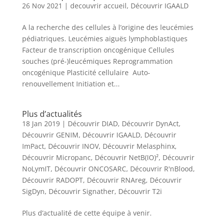
26 Nov 2021
|
decouvrir accueil
,
Découvrir IGAALD
A la recherche des cellules à l’origine des leucémies
pédiatriques. Leucémies aiguës lymphoblastiques
Facteur de transcription oncogénique Cellules
souches (pré-)leucémiques Reprogrammation
oncogénique Plasticité cellulaire Auto-
renouvellement Initiation et...
Plus d’actualités
18 Jan 2019
|
Découvrir DIAD
,
Découvrir DynAct
,
Découvrir GENIM
,
Découvrir IGAALD
,
Découvrir
ImPact
,
Découvrir INOV
,
Découvrir Melasphinx
,
Découvrir Micropanc
,
Découvrir NetB(IO)²
,
Découvrir
NoLymIT
,
Découvrir ONCOSARC
,
Découvrir R'nBlood
,
Découvrir RADOPT
,
Découvrir RNAreg
,
Découvrir
SigDyn
,
Découvrir Signather
,
Découvrir T2i
Plus d’actualité de cette équipe à venir.