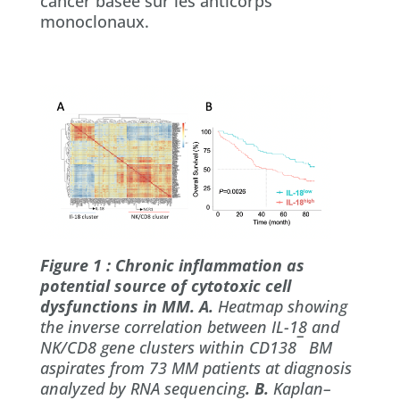
cancer basée sur les anticorps
monoclonaux.
Figure 1 : Chronic inflammation as
potential source of cytotoxic cell
dysfunctions in MM. A.
Heatmap showing
the inverse correlation between IL-18 and
–
NK/CD8 gene clusters within CD138
BM
aspirates from 73 MM patients at diagnosis
analyzed by RNA sequencing
. B.
Kaplan–