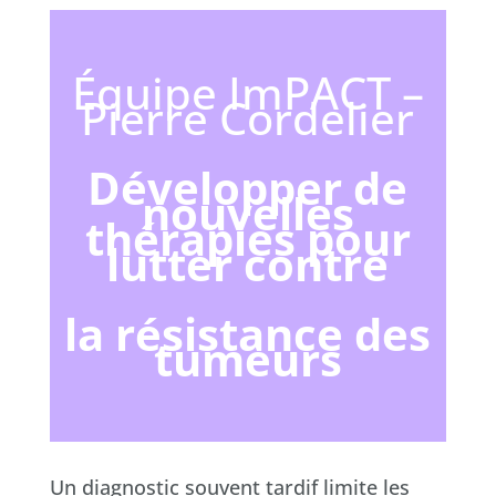
Équipe ImPACT –
Pierre Cordelier
Développer de
nouvelles
thérapies pour
lutter contre
la résistance des
tumeurs
Un diagnostic souvent tardif limite les