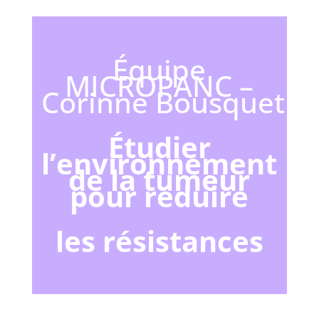
Équipe
MICROPANC –
Corinne Bousquet
Étudier
l’environnement
de la tumeur
pour réduire
les résistances