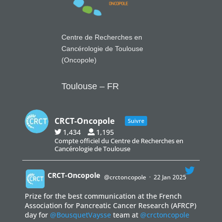
Centre de Recherches en
Cancérologie de Toulouse
(Oncopole)
Toulouse – FR
CRCT-Oncopole
Suivre
1,434
1,195
Compte officiel du Centre de Recherches en
Cancérologie de Toulouse
CRCT-Oncopole
@crctoncopole
·
22 Jan 2025
Prize for the best communication at the French
;
Association for Pancreatic Cancer Research (AFRCP)
day for
@BousquetVaysse
team at
@crctoncopole