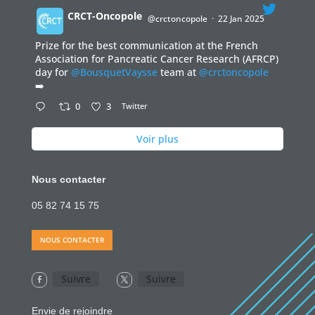
CRCT-Oncopole
@crctoncopole
·
22 Jan 2025
Prize for the best communication at the French
;
Association for Pancreatic Cancer Research (AFRCP)
day for
@BousquetVaysse
team at
@crctoncopole
➡️
0
3
Twitter
Voir plus
Nous contacter
05 82 74 15 75
NOUS CONTACTER
Suivre
Suivre
Envie de rejoindre