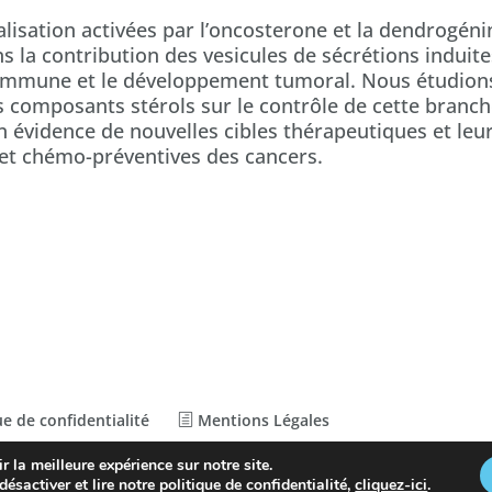
alisation activées par l’oncosterone et la dendrogéni
la contribution des vesicules de sécrétions induite
e immune et le développement tumoral. Nous étudion
ces composants stérols sur le contrôle de cette bran
en évidence de nouvelles cibles thérapeutiques et le
 et chémo-préventives des cancers.
e de confidentialité
Mentions Légales
r la meilleure expérience sur notre site.
désactiver et lire notre politique de confidentialité,
cliquez-ici
.