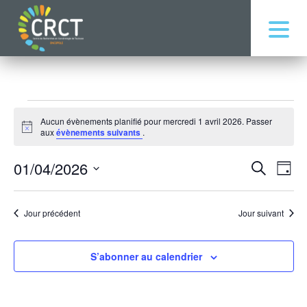
Évènements
Aucun évènements planifié pour mercredi 1 avril 2026. Passer
for
Notice
aux
évènements suivants
.
mercredi
Recher
Nav
1
01/04/2026
Recherche
Jour
de
et
avril
Sélectionnez
vue
naviga
une
2026
Év
Jour précédent
Jour suivant
de
date.
vues
Évène
S’abonner au calendrier