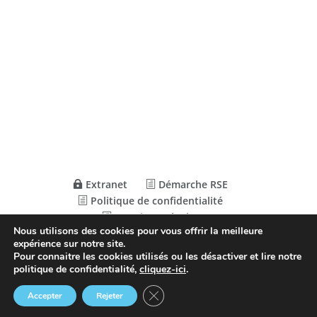
Extranet
Démarche RSE
Politique de confidentialité
Mentions Légales
Nous utilisons des cookies pour vous offrir la meilleure
expérience sur notre site.
Pour connaitre les cookies utilisés ou les désactiver et lire notre
© Conception
Agence CosiWeb
politique de confidentialité,
cliquez-ici
.
Fermer la bannière des cookies GDP
Accepter
Rejeter
Le CRCT
TUTELLES &
RECRUTEMENT
Annuaire
Agenda
Actus
Extranet
PARTENAIRES