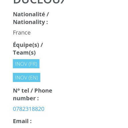
Nationalité /
Nationality :
France
Équipe(s) /
Team(s)
INOV (FR)
INOV (EN)
N° tel / Phone
number :
0782318820
Email :