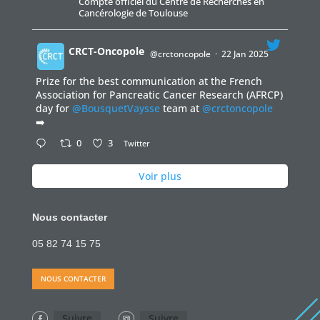
Compte officiel du Centre de Recherches en
Cancérologie de Toulouse
CRCT-Oncopole
@crctoncopole
·
22 Jan 2025
Prize for the best communication at the French
;
Association for Pancreatic Cancer Research (AFRCP)
day for
@BousquetVaysse
team at
@crctoncopole
➡️
0
3
Twitter
Voir plus
Nous contacter
05 82 74 15 75
NOUS CONTACTER
Suivre
Suivre