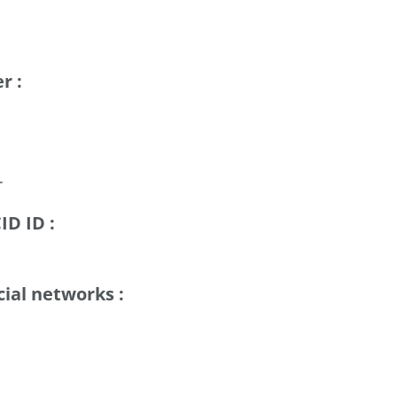
r :
r
D ID :
cial networks :