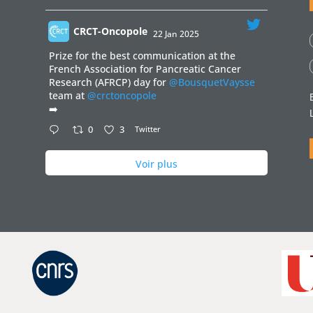
CRCT-Oncopole
22 Jan 2025
;
Prize for the best communication at the
French Association for Pancreatic Cancer
Research (AFRCP) day for
@BousquetVaysse
team at
@crctoncopole
➡️
0
3
Twitter
Voir plus