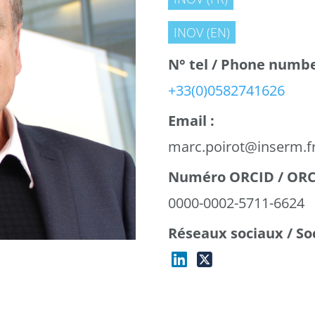
INOV (EN)
N° tel / Phone numbe
+33(0)0582741626
Email :
marc.poirot@inserm.f
Numéro ORCID / ORCI
0000-0002-5711-6624
Réseaux sociaux / So