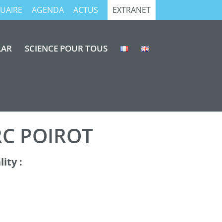
UAIRE
AGENDA
ACTUS
EXTRANET
LAR
SCIENCE POUR TOUS
C POIROT
ity :