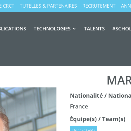
E CRCT
TUTELLES & PARTENAIRES
RECRUTEMENT
ANN
LICATIONS
TECHNOLOGIES
TALENTS
#SCHO
MAR
Nationalité / National
France
Équipe(s) / Team(s)
INOV (FR)