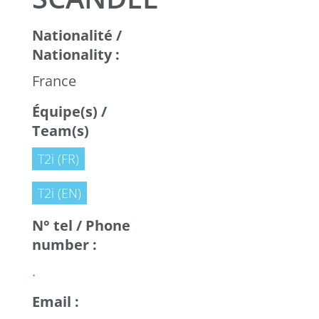
Nationalité /
Nationality :
France
Équipe(s) /
Team(s)
T2i (FR)
T2i (EN)
N° tel / Phone
number :
.
Email :