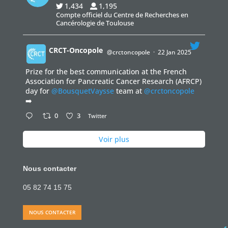
1,434
1,195
Compte officiel du Centre de Recherches en
Cancérologie de Toulouse
CRCT-Oncopole
@crctoncopole
·
22 Jan 2025
Prize for the best communication at the French
;
Association for Pancreatic Cancer Research (AFRCP)
day for
@BousquetVaysse
team at
@crctoncopole
➡️
0
3
Twitter
Voir plus
Nous contacter
05 82 74 15 75
NOUS CONTACTER