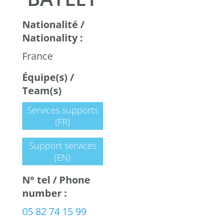
Nationalité /
Nationality :
France
Équipe(s) /
Team(s)
Services supports
(FR)
Support services
(EN)
N° tel / Phone
number :
05 82 74 15 99