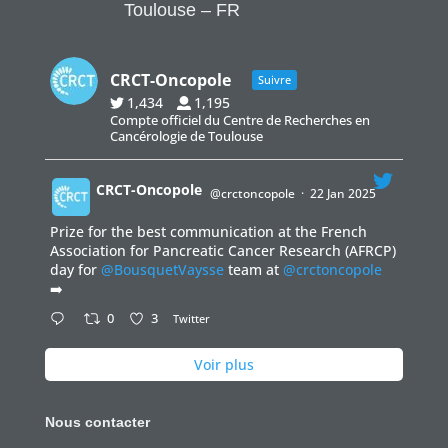
Toulouse – FR
CRCT-Oncopole
Suivre
1,434
1,195
Compte officiel du Centre de Recherches en
Cancérologie de Toulouse
CRCT-Oncopole
@crctoncopole
·
22 Jan 2025
Prize for the best communication at the French
;
Association for Pancreatic Cancer Research (AFRCP)
day for
@BousquetVaysse
team at
@crctoncopole
➡️
0
3
Twitter
Voir plus
Nous contacter