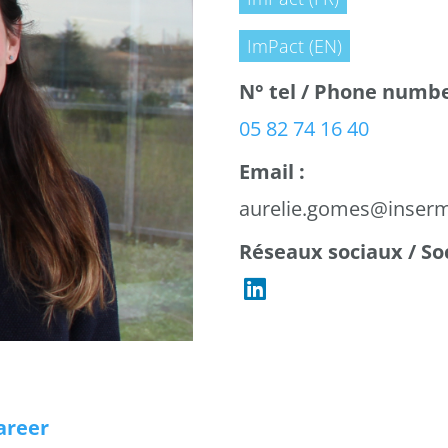
ImPact (EN)
N° tel / Phone numbe
05 82 74 16 40
Email :
aurelie.gomes@inserm
Réseaux sociaux / So
Career