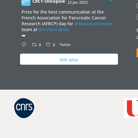
CRCT-Oncopole
22 Jan 2025
;
Prize for the best communication at the
French Association for Pancreatic Cancer
Research (AFRCP) day for
@BousquetVaysse
team at
@crctoncopole
➡️
0
3
Twitter
Voir plus