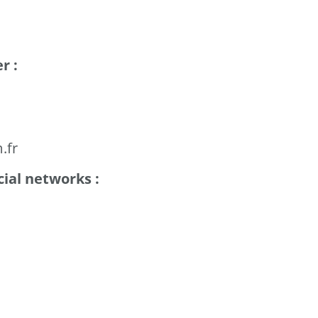
r :
.fr
cial networks :