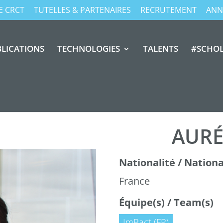
E CRCT
TUTELLES & PARTENAIRES
RECRUTEMENT
ANN
LICATIONS
TECHNOLOGIES
TALENTS
#SCHO
AURÉ
Nationalité / National
France
Équipe(s) / Team(s)
ImPact (FR)