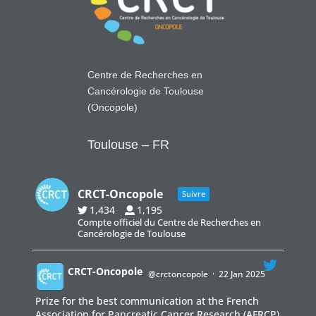
Centre de Recherches en
Cancérologie de Toulouse
(Oncopole)
Toulouse – FR
CRCT-Oncopole
Suivre
1,434
1,195
Compte officiel du Centre de Recherches en
Cancérologie de Toulouse
CRCT-Oncopole
@crctoncopole
·
22 Jan 2025
Prize for the best communication at the French
;
Association for Pancreatic Cancer Research (AFRCP)