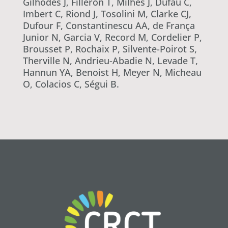
Gilhodes J, Filleron T, Milhès J, Dufau C,
Imbert C, Riond J, Tosolini M, Clarke CJ,
Dufour F, Constantinescu AA, de França
Junior N, Garcia V, Record M, Cordelier P,
Brousset P, Rochaix P, Silvente-Poirot S,
Therville N, Andrieu-Abadie N, Levade T,
Hannun YA, Benoist H, Meyer N, Micheau
O, Colacios C, Ségui B.