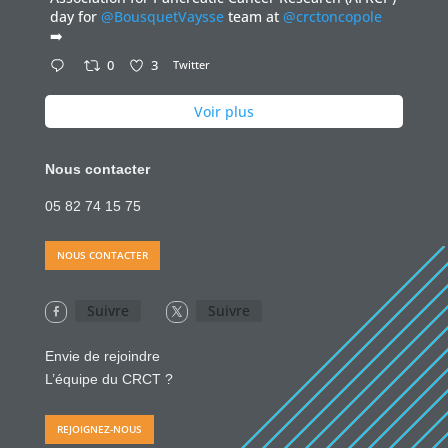
day for
@BousquetVaysse
team at
@crctoncopole
➡️
0
3
Twitter
Voir plus
Nous contacter
05 82 74 15 75
NOUS CONTACTER
Suivre
Suivre
Envie de rejoindre
L’équipe du CRCT ?
REJOIGNEZ-NOUS