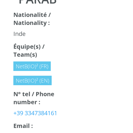
Nationalité /
Nationality :
Inde
Équipe(s) /
Team(s)
NetB(IO)² (FR)
NetB(IO)² (EN)
N° tel / Phone
number :
+39 3347384161
Email :