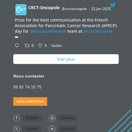
CRCT-Oncopole
@crctoncopole
·
22 Jan 2025
Prize for the best communication at the French
;
Association for Pancreatic Cancer Research (AFRCP)
day for
@BousquetVaysse
team at
@crctoncopole
➡️
0
3
Twitter
Voir plus
Nous contacter
05 82 74 15 75
NOUS CONTACTER
Suivre
Suivre
Suivre
Suivre