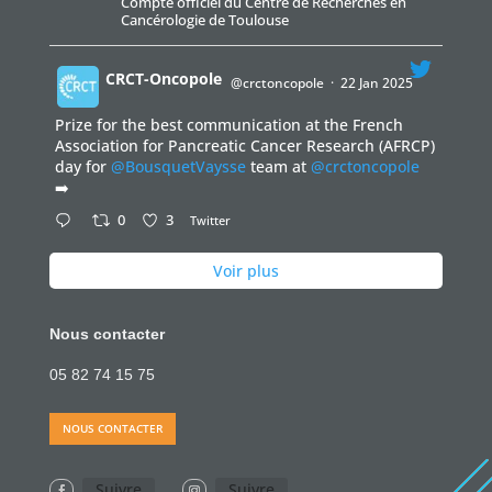
Compte officiel du Centre de Recherches en
Cancérologie de Toulouse
CRCT-Oncopole
@crctoncopole
·
22 Jan 2025
Prize for the best communication at the French
;
Association for Pancreatic Cancer Research (AFRCP)
day for
@BousquetVaysse
team at
@crctoncopole
➡️
0
3
Twitter
Voir plus
Nous contacter
05 82 74 15 75
NOUS CONTACTER
Suivre
Suivre