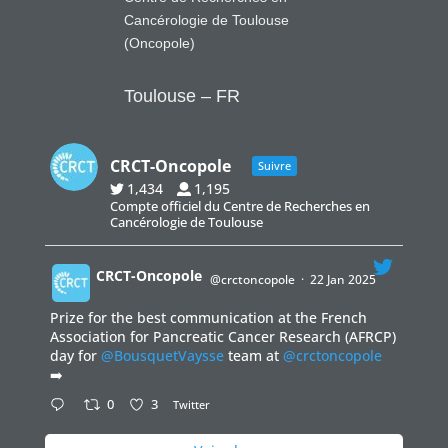
Cancérologie de Toulouse
(Oncopole)
Toulouse – FR
CRCT-Oncopole
Suivre
1,434
1,195
Compte officiel du Centre de Recherches en
Cancérologie de Toulouse
CRCT-Oncopole
@crctoncopole
·
22 Jan 2025
Prize for the best communication at the French
;
Association for Pancreatic Cancer Research (AFRCP)
day for
@BousquetVaysse
team at
@crctoncopole
➡️
0
3
Twitter