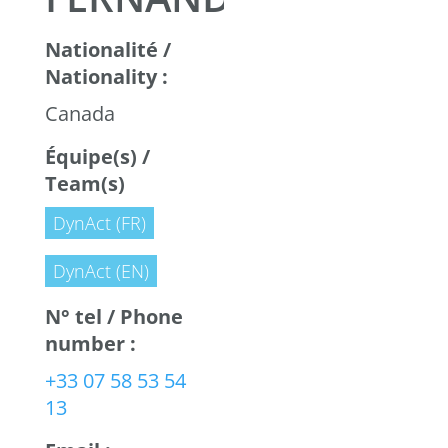
Nationalité /
Nationality :
Canada
Équipe(s) /
Team(s)
DynAct (FR)
DynAct (EN)
N° tel / Phone
number :
+33 07 58 53 54
13