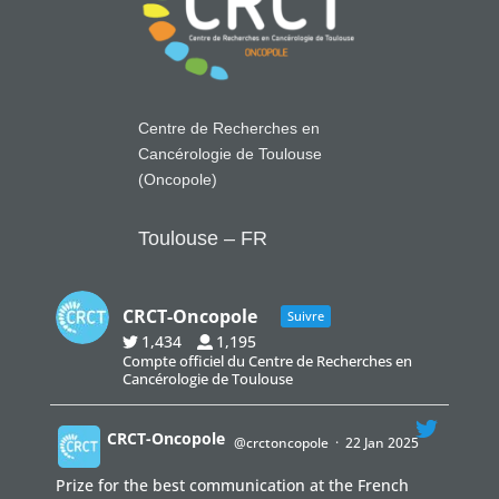
Centre de Recherches en
Cancérologie de Toulouse
(Oncopole)
Toulouse – FR
CRCT-Oncopole
Suivre
1,434
1,195
Compte officiel du Centre de Recherches en
Cancérologie de Toulouse
CRCT-Oncopole
@crctoncopole
·
22 Jan 2025
Prize for the best communication at the French
;