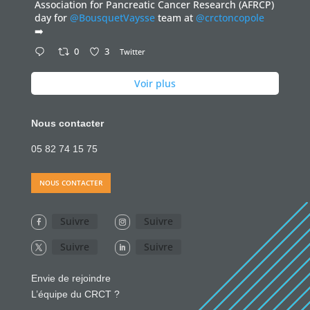
Association for Pancreatic Cancer Research (AFRCP)
day for
@BousquetVaysse
team at
@crctoncopole
➡️
0
3
Twitter
Voir plus
Nous contacter
05 82 74 15 75
NOUS CONTACTER
Suivre
Suivre
Suivre
Suivre
Envie de rejoindre
L’équipe du CRCT ?