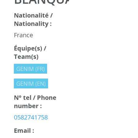
Nationalité /
Nationality :
France
Équipe(s) /
Team(s)
GENIM (FR)
GENIM (EN)
N° tel / Phone
number :
0582741758
Email :