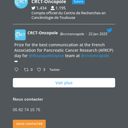
CRCT-Oncopole
Suivre
1,434
1,195
Compte officiel du Centre de Recherches en
Cancérologie de Toulouse
CRCT-Oncopole
@crctoncopole
·
22 Jan 2025
Prize for the best communication at the French
;
Association for Pancreatic Cancer Research (AFRCP)
day for
@BousquetVaysse
team at
@crctoncopole
➡️
0
3
Twitter
Voir plus
Nous contacter
05 82 74 15 75
NOUS CONTACTER