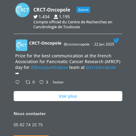
CRCT-Oncopole
Suivre
1,434
1,195
Compte officiel du Centre de Recherches en
Cancérologie de Toulouse
CRCT-Oncopole
@crctoncopole
·
22 Jan 2025
Prize for the best communication at the French
;
Association for Pancreatic Cancer Research (AFRCP)
day for
@BousquetVaysse
team at
@crctoncopole
➡️
0
3
Twitter
Voir plus
Nous contacter
05 82 74 15 75