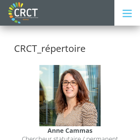
CRCT_répertoire
Anne Cammas
Chercheur statutaire / permanent